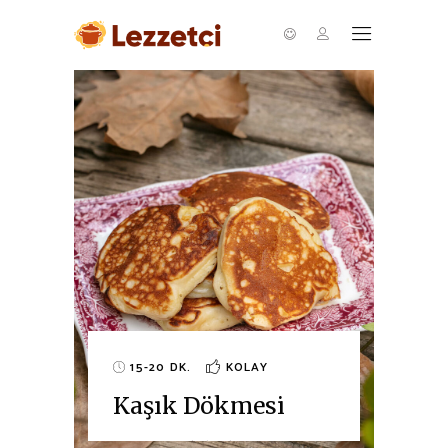
15-20 DK.
KOLAY
Kaşık Dökmesi
M
Hafta sonu kahvaltısı için ev
Bu 