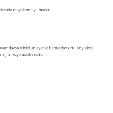
r ortamda mayalanmaya bırakın.
ıvamdaysa elinizi unlayarak hamurdan orta boy elma
ş tepsiye aralıklı dizin.