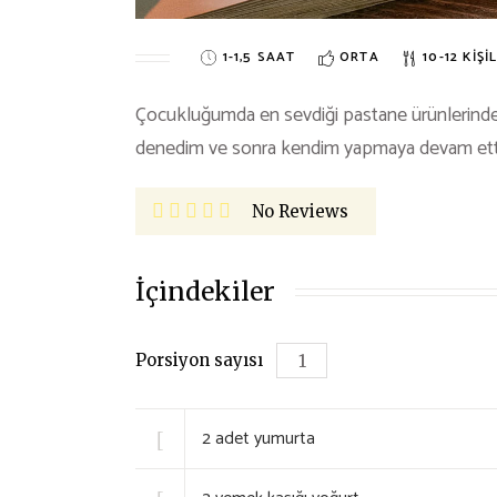
1-1,5 SAAT
ORTA
10-12 KIŞIL
Çocukluğumda en sevdiği pastane ürünlerinden
denedim ve sonra kendim yapmaya devam ett
No Reviews
İçindekiler
Porsiyon sayısı
2
adet yumurta