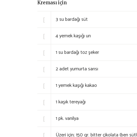
Kreması için
3
su bardağı süt
4
yemek kaşığı un
1
su bardağı toz şeker
2
adet yumurta sarısı
1
yemek kaşığı kakao
1
kaşık tereyağı
1
pk. vanilya
Üzeri için; 150 gr. bitter çikolata (ben süt