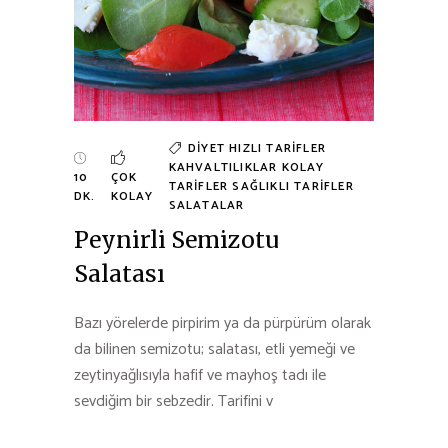
DIYET
HIZLI TARIFLER
KAHVALTILIKLAR
KOLAY
10
ÇOK
TARIFLER
SAĞLIKLI TARIFLER
DK.
KOLAY
SALATALAR
Peynirli Semizotu
Salatası
Bazı yörelerde pirpirim ya da pürpürüm olarak
da bilinen semizotu; salatası, etli yemeği ve
zeytinyağlısıyla hafif ve mayhoş tadı ile
sevdiğim bir sebzedir. Tarifini v