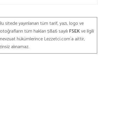
Bu sitede yayınlanan tüm tarif, yazı, logo ve
fotoğrafların tüm hakları 5846 sayılı
FSEK
ve ilgili
mevzuat hükümlerince Lezzetci.com`a aittir,
izinsiz alınamaz.