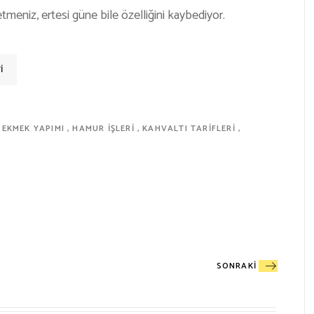
meniz, ertesi güne bile özelliğini kaybediyor.
I
 EKMEK YAPIMI
HAMUR IŞLERI
KAHVALTI TARIFLERI
SONRAKI