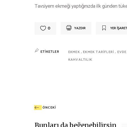
Tavsiyem ekmeği yaptığınızda ilk günden tüket
0
YAZDIR
YER IŞARET
ETIKETLER
EKMEK
EKMEK TARIFLERI
EVDE
KAHVALTILIK
ÖNCEKI
Bunları da beğenebilirsin