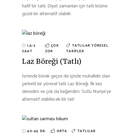
hafif bir tatlı. Diyet zamanları için tatlı krizine
güzel bir alternatif olabilir.
1,5-2
ÇOK
TATLILAR
YÖRESEL
SAAT
ZOR
TARIFLER
Laz Böreği (Tatlı)
İsminde börek geçse de içinde muhallebi olan
şerbetli bir yöresel tatlı Laz Böreği. İlk kez
denedim ve çok da beğendim. Sütlü Nuriye`ye
alternatif olabilecek bir tatl
40-45 DK.
ORTA
TATLILAR