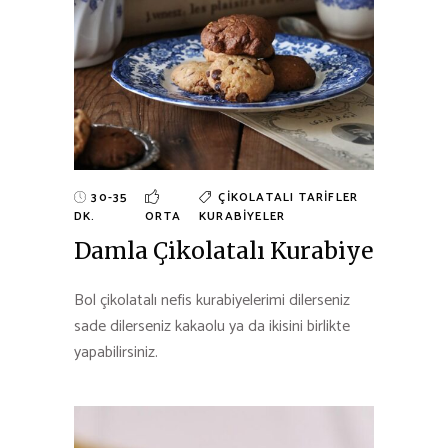
30-35
ÇIKOLATALI TARIFLER
DK.
ORTA
KURABIYELER
Damla Çikolatalı Kurabiye
Bol çikolatalı nefis kurabiyelerimi dilerseniz
sade dilerseniz kakaolu ya da ikisini birlikte
yapabilirsiniz.