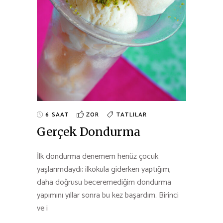
6 SAAT
ZOR
TATLILAR
Gerçek Dondurma
İlk dondurma denemem henüz çocuk
yaşlarımdaydı; ilkokula giderken yaptığım,
daha doğrusu beceremediğim dondurma
yapımını yıllar sonra bu kez başardım. Birinci
ve i