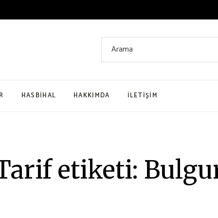
Arama:
R
HASBIHAL
HAKKIMDA
İLETIŞIM
i
enme
Tarif etiketi: Bulgu