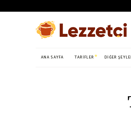
ANA SAYFA
TARIFLER
DIĞER ŞEYLE
Mutfak Rehber
Sağlıklı Besl
Şifa Niyetine