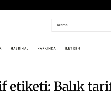
Arama:
R
HASBIHAL
HAKKIMDA
İLETIŞIM
i
enme
f etiketi: Balık tari